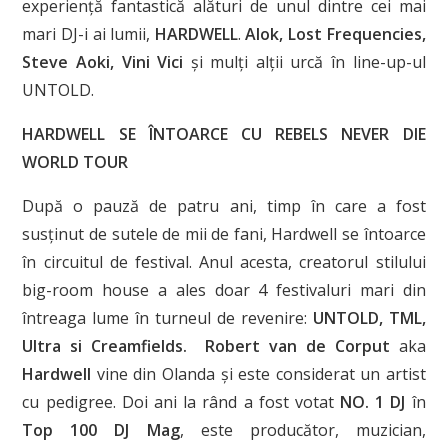
experiență fantastică alături de unul dintre cei mai
mari DJ-i ai lumii,
HARDWELL
.
Alok, Lost Frequencies,
Steve Aoki, Vini Vici
și mulți alții urcă în line-up-ul
UNTOLD.
HARDWELL SE ÎNTOARCE CU REBELS NEVER DIE
WORLD TOUR
După o pauză de patru ani, timp în care a fost
susținut de sutele de mii de fani, Hardwell se întoarce
în circuitul de festival. Anul acesta, creatorul stilului
big-room house a ales doar 4 festivaluri mari din
întreaga lume în turneul de revenire:
UNTOLD, TML,
Ultra si Creamfields.
Robert van de Corput
aka
Hardwell
vine din Olanda și este considerat un artist
cu pedigree. Doi ani la rând a fost votat
NO. 1 DJ
în
Top 100 DJ Mag
, este producător, muzician,