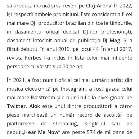
să producă muzică și va reveni pe
Cluj-Arena.
În 2022,
își respectă ambele promisiuni. Este considerat a fi cel
mai mare DJ, producător brazilian din toate timpurile,
în clasamentul oficial dedicat DJ-ilor profesioniști,
clasament întocmit anual de publicația
DJ Mag
. Și-a
făcut debutul în anul 2015, pe locul 44. În anul 2017,
revista
Forbes
l-a inclus în lista celor mai influente
persoane cu vârsta sub 30 de ani.
În 2021, a fost numit oficial cel mai urmărit artist din
muzica electronică pe
Instagram
, a fost gazda celui
mai mare livestream și e numărul 1 la nivel global pe
Twitter. Alok
este unul dintre producătorii a căror
piese marchează un număr record de ascultări pe
platformele de streaming
,
single-ul său de
debut,,,
Hear Me Now
” are peste 574 de milioane de