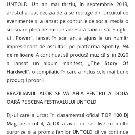
UNTOLD. Un an mai târziu, în septembrie 2018,
artistul a luat decizia de a se retrage din circuitul de
evenimente și a lansat pe conturile de social media o
scrisoare plină de emoție adresată fanilor săi. Single-
ul ,,
Power
”, lansat în acel an, a ajuns la un număr
impresionant de ascultări pe platforma
Spotify
,
94
de milioane
. A continuat să producă muzică și în 2020
a lansat un album manifest, ,,
The Story Of
Hardwell
”, o compilație în care a inclus cele mai bune
producții proprii.
BRAZILIANUL ALOK SE VA AFLA PENTRU A DOUA
OARĂ PE SCENA FESTIVALULUI UNTOLD
DJ-ul care a urcat în clasamentul oficial
TOP 100 DJ
Mag
pe locul 4,
ALOK
a avut un set live cu multe
surprize și a promis fanilor
UNTOLD
că va continua