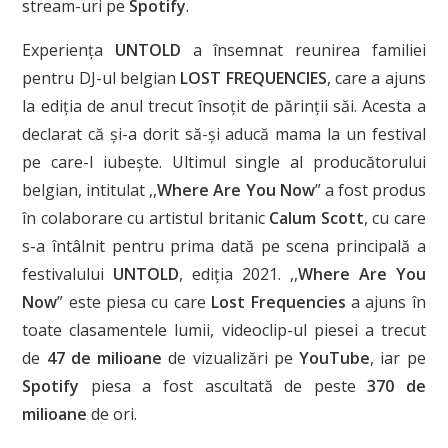
stream-uri pe
Spotify
.
Experiența
UNTOLD
a însemnat reunirea familiei
pentru DJ-ul belgian
LOST FREQUENCIES
, care a ajuns
la ediția de anul trecut însoțit de părinții săi. Acesta a
declarat că și-a dorit să-și aducă mama la un festival
pe care-l iubește. Ultimul single al producătorului
belgian, intitulat ,,
Where Are You Now
” a fost produs
în colaborare cu artistul britanic
Calum Scott
, cu care
s-a întâlnit pentru prima dată pe scena principală a
festivalului
UNTOLD
, ediția 2021. ,,
Where Are You
Now
” este piesa cu care
Lost Frequencies
a ajuns în
toate clasamentele lumii, videoclip-ul piesei a trecut
de
47 de milioane
de vizualizări pe
YouTube
, iar pe
Spotify
piesa a fost ascultată de peste
370 de
milioane
de ori.