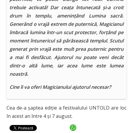
trebuie activată! Dar ceața întunecată și-a croit
drum în templu, amenințând Lumina sacră.
Generând o vrajă extrem de puternică, Magicianul
îmbracă lumina într-un scut protector, forțând pe
moment întunericul să părăsească templul. Scutul
generat prin vrajă este mult prea puternic pentru
a mai fi desfăcut. Ajutorul nu poate veni decât
dintr-o altă lume, iar acea lume este lumea
noastră.
Cine îi va oferi Magicianului ajutorul necesar?
Cea de-a șaptea ediție a festivalului UNTOLD are loc
în acest an între 4 și 7 august.