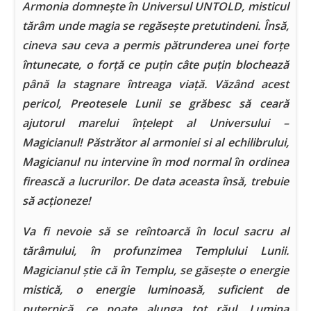
Armonia domnește în Universul UNTOLD, misticul
tărâm unde magia se regăsește pretutindeni. Însă,
cineva sau ceva a permis pătrunderea unei forțe
întunecate, o forță ce puțin câte puțin blochează
până la stagnare întreaga viață. Văzând acest
pericol, Preotesele Lunii se grăbesc să ceară
ajutorul marelui înțelept al Universului –
Magicianul! Păstrător al armoniei si al echilibrului,
Magicianul nu intervine în mod normal în ordinea
firească a lucrurilor. De data aceasta însă, trebuie
să acționeze!
Va fi nevoie să se reîntoarcă în locul sacru al
tărâmului, în profunzimea Templului Lunii.
Magicianul știe că în Templu, se găsește o energie
mistică, o energie luminoasă, suficient de
puternică, ce poate alunga tot răul. Lumina