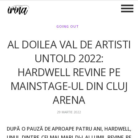
irina
GOING OUT
AL DOILEA VAL DE ARTISTI
UNTOLD 2022:
HARDWELL REVINE PE
MAINSTAGE-UL DIN CLUJ
ARENA
29 MARTIE 2022
DUPĂ O PAUZĂ DE APROAPE PATRU ANI, HARDWELL,
UNUL DINTRE CEI MAI MARI DJ-I AI LUMII, REVINE PE