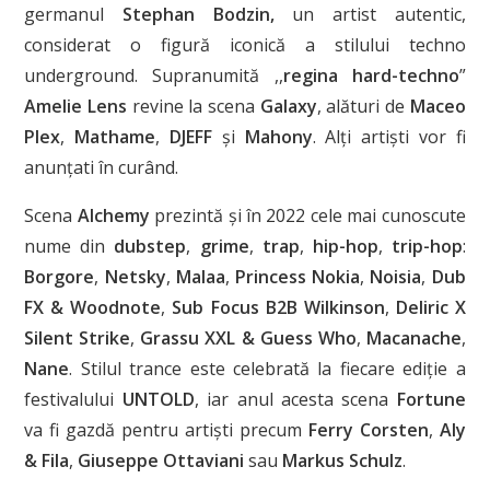
germanul
Stephan Bodzin,
un artist autentic,
considerat o figură iconică a stilului techno
underground. Supranumită ,,
regina hard-techno
”
Amelie Lens
revine la scena
Galaxy
, alături de
Maceo
Plex
,
Mathame
,
DJEFF
și
Mahony
. Alți artiști vor fi
anunțati în curând.
Scena
Alchemy
prezintă și în 2022 cele mai cunoscute
nume din
dubstep
,
grime
,
trap
,
hip-hop
,
trip-hop
:
Borgore
,
Netsky
,
Malaa
,
Princess Nokia
,
Noisia
,
Dub
FX & Woodnote
,
Sub Focus B2B Wilkinson
,
Deliric X
Silent Strike
,
Grassu XXL & Guess
Who
,
Macanache
,
Nane
. Stilul trance este celebrată la fiecare ediție a
festivalului
UNTOLD
, iar anul acesta scena
Fortune
va fi gazdă pentru artiști precum
Ferry Corsten
,
Aly
& Fila
,
Giuseppe Ottaviani
sau
Markus Schulz
.