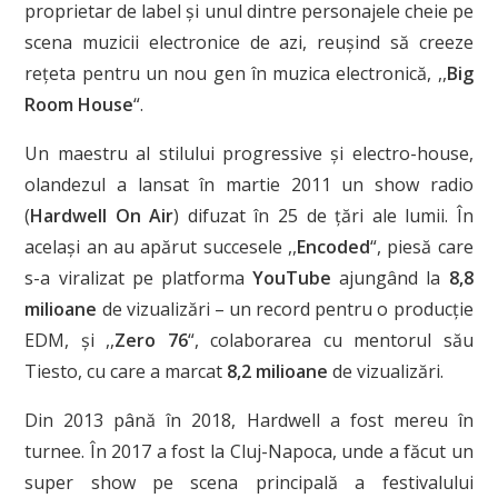
proprietar de label și unul dintre personajele cheie pe
scena muzicii electronice de azi, reușind să creeze
rețeta pentru un nou gen în muzica electronică, ,,
Big
Room House
“.
Un maestru al stilului progressive și electro-house,
olandezul a lansat în martie 2011 un show radio
(
Hardwell On Air
) difuzat în 25 de țări ale lumii. În
același an au apărut succesele ,,
Encoded
“, piesă care
s-a viralizat pe platforma
YouTube
ajungând la
8,8
milioane
de vizualizări – un record pentru o producție
EDM, și ,,
Zero 76
“, colaborarea cu mentorul său
Tiesto, cu care a marcat
8,2 milioane
de vizualizări.
Din 2013 până în 2018, Hardwell a fost mereu în
turnee. În 2017 a fost la Cluj-Napoca, unde a făcut un
super show pe scena principală a festivalului